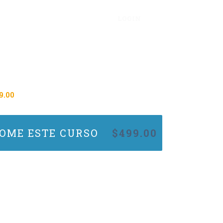
LOGIN
9.00
OME ESTE CURSO
$
499.00