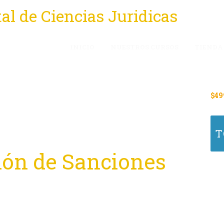
INICIO
NUESTROS CURSOS
TIENDA
$
49
T
ción de Sanciones